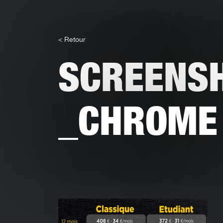
< Retour
SCREENS
_CHROME