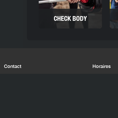
CHECK BODY
Contact
Horaires
7 rue Croix Buchilien
Ouverture de la
87000 Limoges
Présence des 
05 55 77 77 97
Lun - Ven : 9h3
Merci de consulter et d