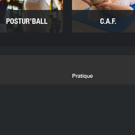
POSTUR’BALL
C.A.F.
Pratique
 salle 7/7 : 6h - 23h
Parking Churchill à 200m et rue 
limousine
coachs
Lignes de bus : 8, 6, 4, 8d, 11
0 - 21h
e respecter le règlement intérieur :
Règlement intérieur
- Voir notre
Pol