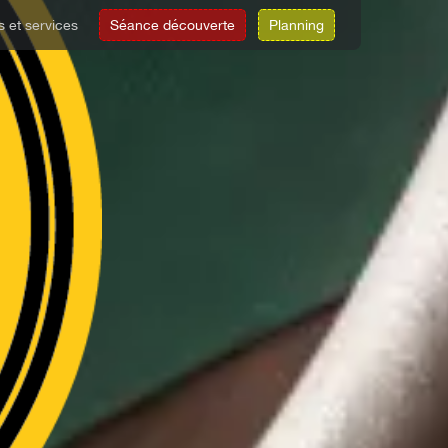
s et services
Séance découverte
Planning