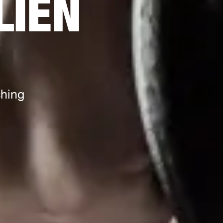
LIEN
hing