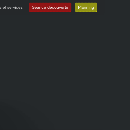
s et services
Séance découverte
Planning